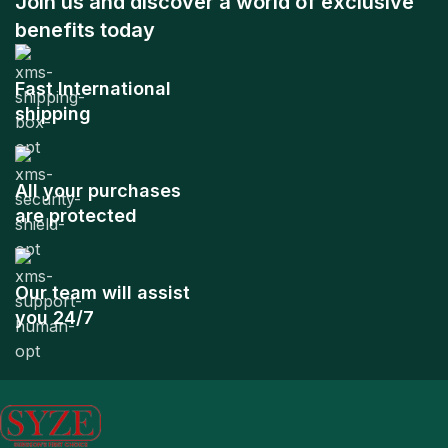
Join us and discover a world of exclusive
benefits today
Fast International
shipping
All your purchases
are protected
Our team will assist
you 24/7