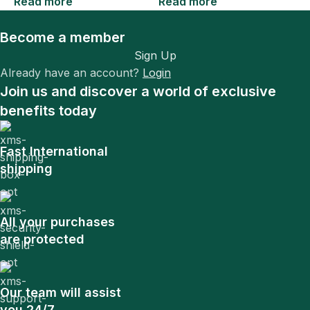
Read more
Read more
R
Become a member
Sign Up
Already have an account?
Login
Join us and discover a world of exclusive
benefits today
Fast International
shipping
All your purchases
are protected
Our team will assist
you 24/7