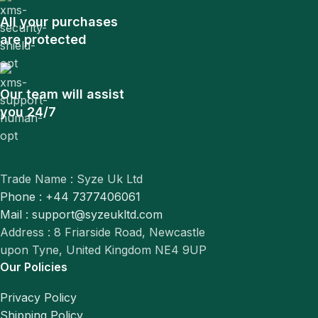
All your purchases
are protected
Our team will assist
you 24/7
Trade Name : Syze Uk Ltd
Phone : +44 7377406061
Mail : support@syzeukltd.com
Address : 8 Friarside Road, Newcastle
upon Tyne, United Kingdom NE4 9UP
Our Policies
Privacy Policy
Shipping Policy