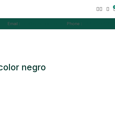
Email :
info@syzeukltd.co.uk
Phone :
+
44 73774060
color negro