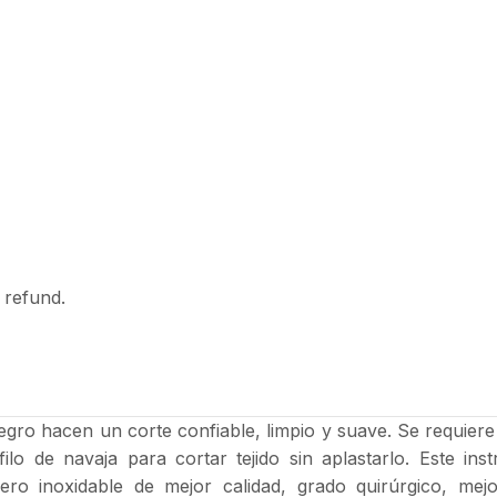
l refund.
egro hacen un corte confiable, limpio y suave. Se requiere 
filo de navaja para cortar tejido sin aplastarlo. Este i
noxidable de mejor calidad, grado quirúrgico, mejor p