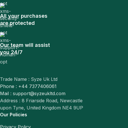
All your purchases
are protected
Our team will assist
you 24/7
Trade Name : Syze Uk Ltd
Phone : +44 7377406061
Mail : support@syzeukltd.com
Address : 8 Friarside Road, Newcastle
upon Tyne, United Kingdom NE4 9UP
Our Policies
Privacy Policy