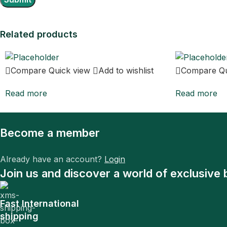
Related products
Compare
Quick view
Add to wishlist
Compare
Q
Read more
Read more
Become a member
Already have an account?
Login
Join us and discover a world of exclusive 
Fast International
shipping