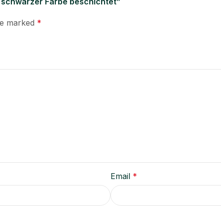
it schwarzer Farbe beschichtet”
are marked
*
Email
*