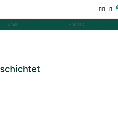
Email :
info@syzeukltd.co.uk
Phone :
+
44 73774060
schichtet