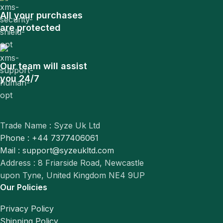
All your purchases
are protected
Our team will assist
you 24/7
Trade Name : Syze Uk Ltd
Phone : +44 7377406061
Mail : support@syzeukltd.com
Address : 8 Friarside Road, Newcastle
upon Tyne, United Kingdom NE4 9UP
Our Policies
Privacy Policy
Shipping Policy